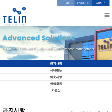
HOME
ENGLISH
ADMIN
회사소개
Advanced Solutions
사업분야
온라인견적의뢰
for the most efficient Filtration and smart Process management.
실적현황
공지사항
부서안내
사내활동
이웃사랑
커뮤니티
영업활동
자료실
공지사항